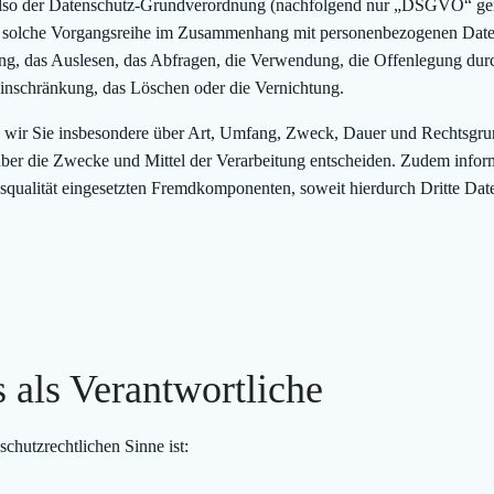
lso der Datenschutz-Grundverordnung (nachfolgend nur „DSGVO“ genann
de solche Vorgangsreihe im Zusammenhang mit personenbezogenen Daten,
g, das Auslesen, das Abfragen, die Verwendung, die Offenlegung durc
Einschränkung, das Löschen oder die Vernichtung.
n wir Sie insbesondere über Art, Umfang, Zweck, Dauer und Rechtsgru
über die Zwecke und Mittel der Verarbeitung entscheiden. Zudem inform
ualität eingesetzten Fremdkomponenten, soweit hierdurch Dritte Date
s als Verantwortliche
schutzrechtlichen Sinne ist: