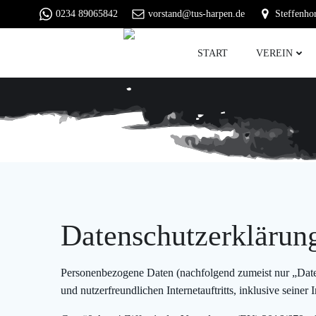
Zum
0234 89065842
vorstand@tus-harpen.de
Steffenho
Inhalt
springen
START
VEREIN
Datenschutzerklärun
Personenbezogene Daten (nachfolgend zumeist nur „Date
und nutzerfreundlichen Internetauftritts, inklusive seiner